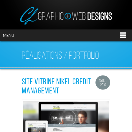
MENU
RÉALISATIONS / PORTFOLIO
SITE VITRINE NIKEL CREDIT
15 OCT.
2016
MANAGEMENT