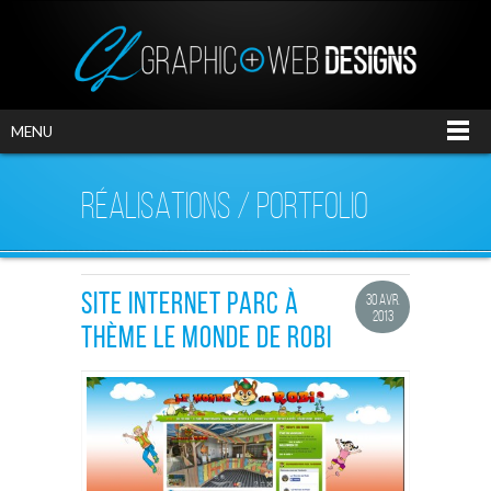
MENU
RÉALISATIONS / PORTFOLIO
SITE INTERNET PARC À
30 AVR.
2013
THÈME LE MONDE DE ROBI