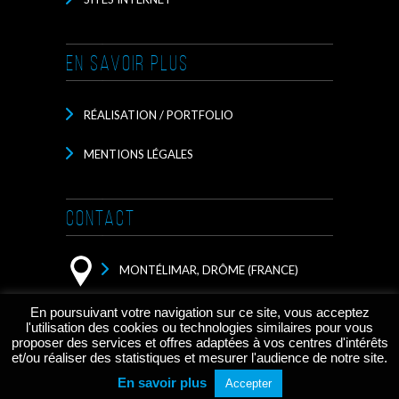
EN SAVOIR PLUS
RÉALISATION / PORTFOLIO
MENTIONS LÉGALES
CONTACT
MONTÉLIMAR, DRÔME (FRANCE)
CONTACTEZ MOI PAR EMAIL
En poursuivant votre navigation sur ce site, vous acceptez
l'utilisation des cookies ou technologies similaires pour vous
proposer des services et offres adaptées à vos centres d'intérêts
et/ou réaliser des statistiques et mesurer l'audience de notre site.
Copyright © 2026 Cyrille Lecointe /
En savoir plus
Accepter
Graphic / Web / Designs. Tout droits