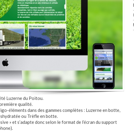
iété Luzerne du Poitou.
première qualité.
 oligo-éléments dans des gammes complètes : Luzerne en botte,
éshydratée ou Trèfle en botte.
ive » et s’adapte donc selon le format de l’écran du support
phone).