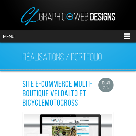
MENU
RÉALISATIONS / PORTFOLIO
SITE E-COMMERCE MULTI-
10 JAN.
2015
BOUTIQUE VELOALTO ET
BICYCLEMOTOCROSS