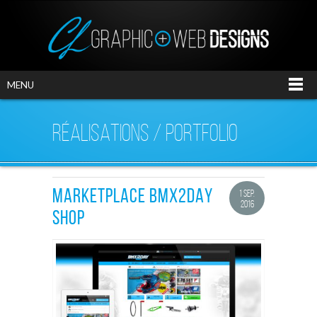
MENU
RÉALISATIONS / PORTFOLIO
MARKETPLACE BMX2DAY
1 SEP.
2016
SHOP