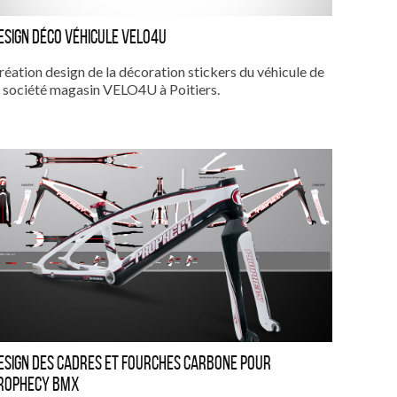
esign déco véhicule VELO4U
réation design de la décoration stickers du véhicule de
a société magasin VELO4U à Poitiers.
esign des cadres et fourches Carbone pour
rophecy BMX