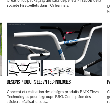
Création du packaging des sacs de pellets Firstbois de la
société Firstpellets dans l’Orléannais.
D
P
Designs produits Elevn Technologies
P
Concept et réalisation des designs produits BMX Elevn
C
Technologies pour le groupe BRG. Conception des
g
stickers, réalisation des...
ro